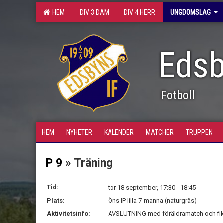
HEM
DIV 3 DAM
DIV 4 HERR
UNGDOMSLAG
Edsb
Fotboll
HEM
NYHETER
KALENDER
MATCHER
TRUPPEN
P 9
» Träning
Tid:
tor 18 september, 17:30 - 18:45
Plats:
Öns IP lilla 7-manna (naturgräs)
Aktivitetsinfo:
AVSLUTNING med föräldramatch och fik