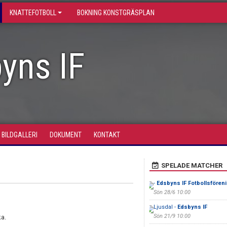
KNATTEFOTBOLL
BOKNING KONSTGRÄSPLAN
yns IF
BILDGALLERI
DOKUMENT
KONTAKT
SPELADE MATCHER
-
Edsbyns IF Fotbollsfören
Sön 28/6 10:00
Ljusdal -
Edsbyns IF
Sön 21/9 10:00
a.