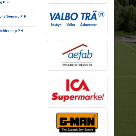
g P 9
-
ollsförening P 9
lsförening P 9