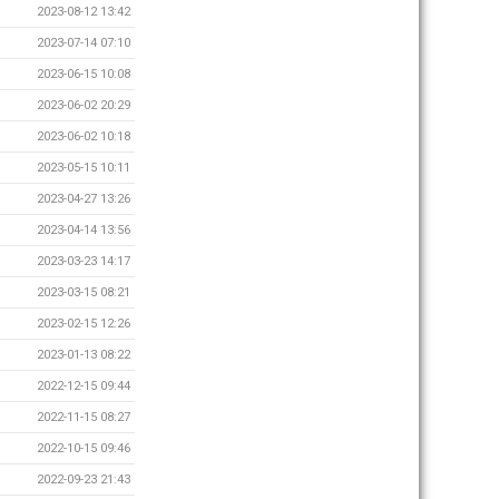
2023-08-12 13:42
2023-07-14 07:10
2023-06-15 10:08
2023-06-02 20:29
2023-06-02 10:18
2023-05-15 10:11
2023-04-27 13:26
2023-04-14 13:56
2023-03-23 14:17
2023-03-15 08:21
2023-02-15 12:26
2023-01-13 08:22
2022-12-15 09:44
2022-11-15 08:27
2022-10-15 09:46
2022-09-23 21:43