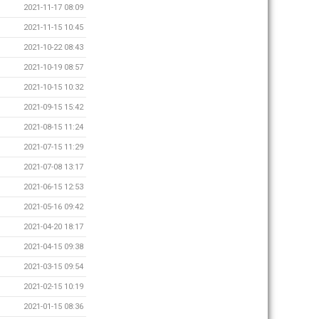
2021-11-17 08:09
2021-11-15 10:45
2021-10-22 08:43
2021-10-19 08:57
2021-10-15 10:32
2021-09-15 15:42
2021-08-15 11:24
2021-07-15 11:29
2021-07-08 13:17
2021-06-15 12:53
2021-05-16 09:42
2021-04-20 18:17
2021-04-15 09:38
2021-03-15 09:54
2021-02-15 10:19
2021-01-15 08:36