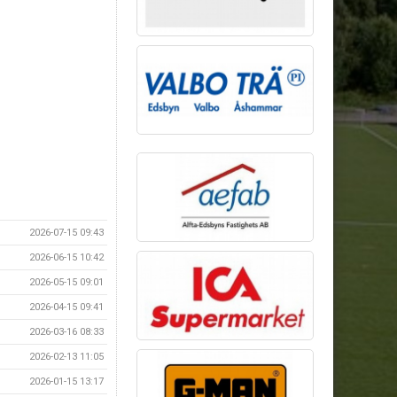
2026-07-15 09:43
2026-06-15 10:42
2026-05-15 09:01
2026-04-15 09:41
2026-03-16 08:33
2026-02-13 11:05
2026-01-15 13:17