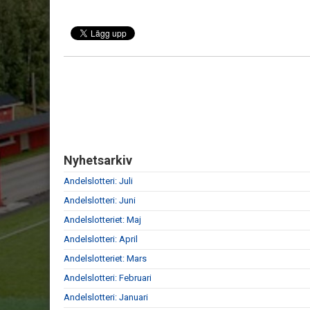
Nyhetsarkiv
Andelslotteri: Juli
Andelslotteri: Juni
Andelslotteriet: Maj
Andelslotteri: April
Andelslotteriet: Mars
Andelslotteri: Februari
Andelslotteri: Januari