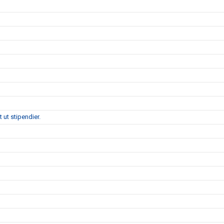
ut stipendier.