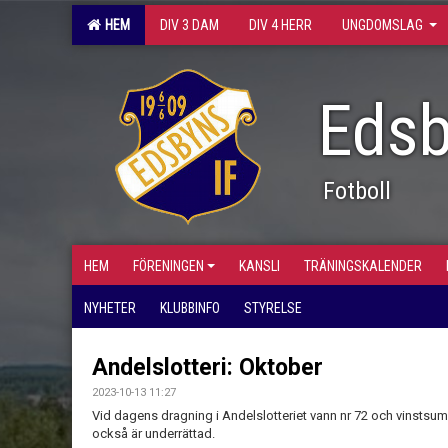
HEM
DIV 3 DAM
DIV 4 HERR
UNGDOMSLAG
Edsb
Fotboll
HEM
FÖRENINGEN
KANSLI
TRÄNINGSKALENDER
NYHETER
KLUBBINFO
STYRELSE
Andelslotteri: Oktober
2023-10-13 11:27
Vid dagens dragning i Andelslotteriet vann nr 72 och vinstsum
också är underrättad.