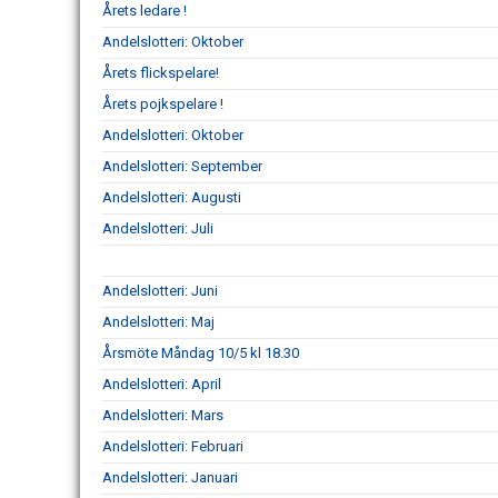
Årets ledare !
Andelslotteri: Oktober
Årets flickspelare!
Årets pojkspelare !
Andelslotteri: Oktober
Andelslotteri: September
Andelslotteri: Augusti
Andelslotteri: Juli
Andelslotteri: Juni
Andelslotteri: Maj
Årsmöte Måndag 10/5 kl 18.30
Andelslotteri: April
Andelslotteri: Mars
Andelslotteri: Februari
Andelslotteri: Januari