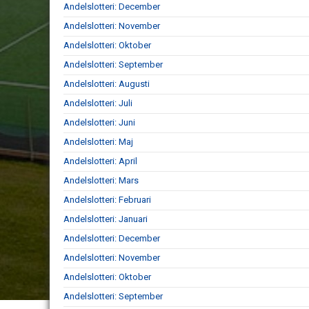
Andelslotteri: December
Andelslotteri: November
Andelslotteri: Oktober
Andelslotteri: September
Andelslotteri: Augusti
Andelslotteri: Juli
Andelslotteri: Juni
Andelslotteri: Maj
Andelslotteri: April
Andelslotteri: Mars
Andelslotteri: Februari
Andelslotteri: Januari
Andelslotteri: December
Andelslotteri: November
Andelslotteri: Oktober
Andelslotteri: September