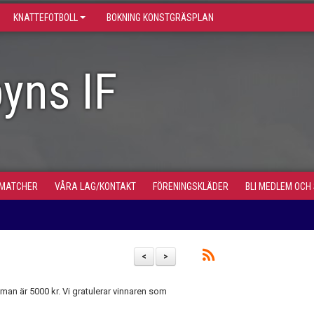
KNATTEFOTBOLL
BOKNING KONSTGRÄSPLAN
yns IF
MATCHER
VÅRA LAG/KONTAKT
FÖRENINGSKLÄDER
BLI MEDLEM OCH 
<
>
man är 5000 kr. Vi gratulerar vinnaren som