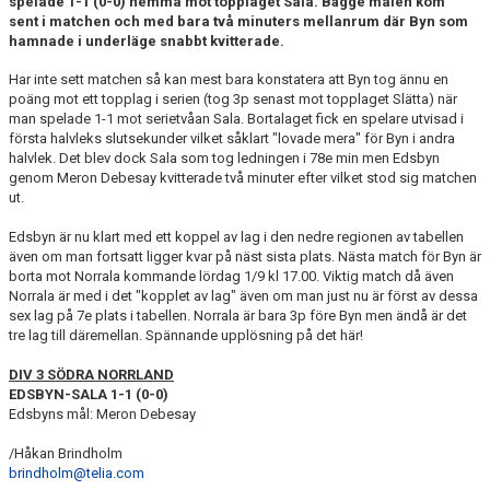
spelade 1-1 (0-0) hemma mot topplaget Sala. Bägge målen kom
TRÄNINGSKALENDER
sent i matchen och med bara två minuters mellanrum där Byn som
hamnade i underläge snabbt kvitterade.
MATCHER
Har inte sett matchen så kan mest bara konstatera att Byn tog ännu en
poäng mot ett topplag i serien (tog 3p senast mot topplaget Slätta) när
VÅRA LAG/KONTAKT
man spelade 1-1 mot serietvåan Sala. Bortalaget fick en spelare utvisad i
första halvleks slutsekunder vilket såklart "lovade mera" för Byn i andra
FÖRENINGSKLÄDER
halvlek. Det blev dock Sala som tog ledningen i 78e min men Edsbyn
genom Meron Debesay kvitterade två minuter efter vilket stod sig matchen
ut.
BLI MEDLEM OCH STÖD EDSBYNS IF FOTBOLL
Edsbyn är nu klart med ett koppel av lag i den nedre regionen av tabellen
även om man fortsatt ligger kvar på näst sista plats. Nästa match för Byn är
borta mot Norrala kommande lördag 1/9 kl 17.00. Viktig match då även
Norrala är med i det "kopplet av lag" även om man just nu är först av dessa
sex lag på 7e plats i tabellen. Norrala är bara 3p före Byn men ändå är det
tre lag till däremellan. Spännande upplösning på det här!
DIV 3 SÖDRA NORRLAND
EDSBYN-SALA 1-1 (0-0)
Edsbyns mål: Meron Debesay
/Håkan Brindholm
brindholm@telia.com