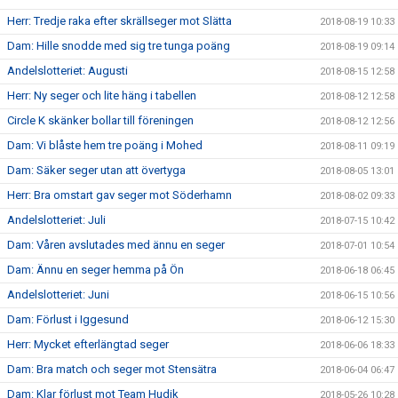
Herr: Tredje raka efter skrällseger mot Slätta
2018-08-19 10:33
Dam: Hille snodde med sig tre tunga poäng
2018-08-19 09:14
Andelslotteriet: Augusti
2018-08-15 12:58
Herr: Ny seger och lite häng i tabellen
2018-08-12 12:58
Circle K skänker bollar till föreningen
2018-08-12 12:56
Dam: Vi blåste hem tre poäng i Mohed
2018-08-11 09:19
Dam: Säker seger utan att övertyga
2018-08-05 13:01
Herr: Bra omstart gav seger mot Söderhamn
2018-08-02 09:33
Andelslotteriet: Juli
2018-07-15 10:42
Dam: Våren avslutades med ännu en seger
2018-07-01 10:54
Dam: Ännu en seger hemma på Ön
2018-06-18 06:45
Andelslotteriet: Juni
2018-06-15 10:56
Dam: Förlust i Iggesund
2018-06-12 15:30
Herr: Mycket efterlängtad seger
2018-06-06 18:33
Dam: Bra match och seger mot Stensätra
2018-06-04 06:47
Dam: Klar förlust mot Team Hudik
2018-05-26 10:28