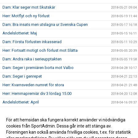
Dam: Klar seger mot Skutskär
2018-05-21 09:04
Herr: Motflyt och ny förlust
2018-05-19 11:44
Dam: Bra insats men utslagna ur Svenska Cupen
2018-05-17 16:18
Andelslotteriet: Maj
2018-05-15 16:11
Dam: Första förlusten inkasserad
2018-05-11 10:29
Herr: Fortsatt motigt och förlust mot Slätta
2018-05-05 20:39
Dam: Andra raka i serieupptakten
2018-05-05 19:58
Dam: Seger i premiären borta mot Valbo
2018-04-28 10:17
Dam: Seger i genrepet
2018-04-21 22:13
Herr: Kvarnsveden numret för stora
2018-04-21 21:48
Herr: Hemmapremiär div 3 lördag 15.00
2018-04-20 12:08
Andelslotteriet: April
2018-04-16 09:37
Dam: Seger i DM-finalen
2018-04-12 11:00
Utmärkelser
För att hemsidan ska fungera korrekt använder vi nödvändiga
2017-11-24 15:06
cookies från SportAdmin. Dessa går inte att stänga av.
Andelslotteri: November
2017-11-24 15:04
Föreningen kan också använda frivilliga cookies, t.ex. för statistik