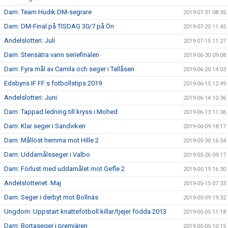
Dam: Team Hudik DM-segrare
2019-07-31 08:35
Dam: DM-Final på TISDAG 30/7 på Ön
2019-07-25 11:45
Andelslotteri: Juli
2019-07-15 11:27
Dam: Stensätra vann seriefinalen
2019-06-30 09:08
Dam: Fyra mål av Camila och seger i Tallåsen
2019-06-20 14:03
Edsbyns IF FF:s fotbollstips 2019
2019-06-15 12:49
Andelslotteri: Juni
2019-06-14 10:36
Dam: Tappad ledning till kryss i Mohed
2019-06-13 11:36
Dam: Klar seger i Sandviken
2019-06-09 18:17
Dam: Mållöst hemma mot Hille 2
2019-05-30 16:54
Dam: Uddamålsseger i Valbo
2019-05-26 09:17
Dam: Förlust med uddamålet mot Gefle 2
2019-05-19 16:30
Andelslotteriet: Maj
2019-05-15 07:33
Dam: Seger i derbyt mot Bollnäs
2019-05-09 19:32
Ungdom: Uppstart knattefotboll killar/tjejer födda 2013
2019-05-05 11:18
Dam: Bortaseger i premiären
2019-05-05 10:15