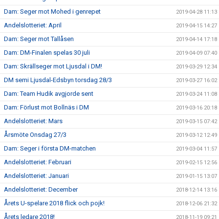
Dam: Seger mot Mohed i genrepet
2019-04-28 11:13
Andelslotteriet: April
2019-04-15 14:27
Dam: Seger mot Tallåsen
2019-04-14 17:18
Dam: DM-Finalen spelas 30 juli
2019-04-09 07:40
Dam: Skrällseger mot Ljusdal i DM!
2019-03-29 12:34
DM semi Ljusdal-Edsbyn torsdag 28/3
2019-03-27 16:02
Dam: Team Hudik avgjorde sent
2019-03-24 11:08
Dam: Förlust mot Bollnäs i DM
2019-03-16 20:18
Andelslotteriet: Mars
2019-03-15 07:42
Årsmöte Onsdag 27/3
2019-03-12 12:49
Dam: Seger i första DM-matchen
2019-03-04 11:57
Andelslotteriet: Februari
2019-02-15 12:56
Andelslotteriet: Januari
2019-01-15 13:07
Andelslotteriet: December
2018-12-14 13:16
Årets U-spelare 2018 flick och pojk!
2018-12-06 21:32
Årets ledare 2018!
2018-11-19 09:21