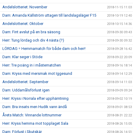
Andelslotteriet: November
2018-11-15 11:03
Dam: Amanda Källström uttagen till landslagsläger F15
2018-10-19 12:40
Andelslotteriet: Oktober
2018-10-15 14:36
Dam: Fint avslut på en bra säsong
2018-09-30 09:43
Herr: Tung lördag och div 4 nästa (?)
2018-09-30 09:32
LÖRDAG = Hemmamatch för både dam och herr!
2018-09-28 16:42
Dam: Klar seger i Stöde
2018-09-22 20:09
Herr: Tre poäng in i måstematchen
2018-09-16 18:14
Dam: Kryss med mersmak mot Iggesund
2018-09-14 12:29
Andelslotteriet: September
2018-09-14 11:03
Dam: Uddamålsförlust igen
2018-09-09 09:24
Herr: Kryss i Norrala efter upphämtning
2018-09-02 10:19
Dam: Bra insats men Hudik vann ändå
2018-09-01 08:53
Årets Match: Vinnande lottnummer
2018-08-31 22:22
Herr: Kryss hemma mot topplaget Sala
2018-08-26 15:05
Dam: Förlust i Skutskär
2018-08-26 14:51