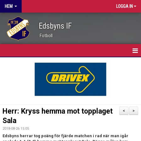
HEM
LOGGA IN
Edsbyns IF
Fotboll
HEM
FÖRENINGEN
NYHETER
KLUBBINFO
Herr: Kryss hemma mot topplaget
<
>
STYRELSE
Sala
2018-08-26 15:05
KANSLI
Edsbyns herrar tog poäng för fjärde matchen i rad när man igår