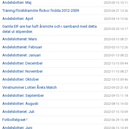
Andelslotteri: Maj
2023-05-15 10:11
Träning/föräldramöte flickor födda 2012-2009
2023-04-27 13:26
Andelslotteri: April
2023-04-14 13:56
Gamla EIF-are har haft årsmöte och i samband med detta
2023-03-23 14:17
delat ut stipendier.
Andelslotteriet: Mars
2023-03-15 08:21
Andelslotteriet: Februari
2023-02-15 12:26
Andelslotteriet: Januari
2023-01-13 08:22
Andelslotteri: December
2022-12-15 09:44
Andelslotteri: November
2022-11-15 08:27
Andelslotteri: Oktober
2022-10-15 09:46
Vinstnummer Lotteri Årets Match
2022-09-23 21:43
Andelslotteri: September
2022-09-15 11:18
Andelslotteri: Augusti
2022-08-15 14:50
Andelslotteriet: Juli
2022-07-15 10:09
Fotbollstipset !
2022-06-29 15:48
Andelslotteri: Juni
2022-06-15 10:49