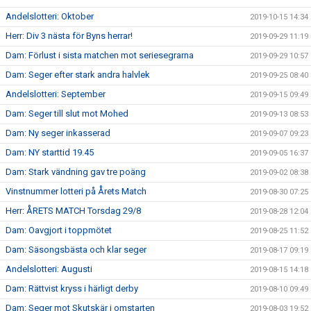
Andelslotteri: Oktober
2019-10-15 14:34
Herr: Div 3 nästa för Byns herrar!
2019-09-29 11:19
Dam: Förlust i sista matchen mot seriesegrarna
2019-09-29 10:57
Dam: Seger efter stark andra halvlek
2019-09-25 08:40
Andelslotteri: September
2019-09-15 09:49
Dam: Seger till slut mot Mohed
2019-09-13 08:53
Dam: Ny seger inkasserad
2019-09-07 09:23
Dam: NY starttid 19.45
2019-09-05 16:37
Dam: Stark vändning gav tre poäng
2019-09-02 08:38
Vinstnummer lotteri på Årets Match
2019-08-30 07:25
Herr: ÅRETS MATCH Torsdag 29/8
2019-08-28 12:04
Dam: Oavgjort i toppmötet
2019-08-25 11:52
Dam: Säsongsbästa och klar seger
2019-08-17 09:19
Andelslotteri: Augusti
2019-08-15 14:18
Dam: Rättvist kryss i härligt derby
2019-08-10 09:49
Dam: Seger mot Skutskär i omstarten
2019-08-03 19:52