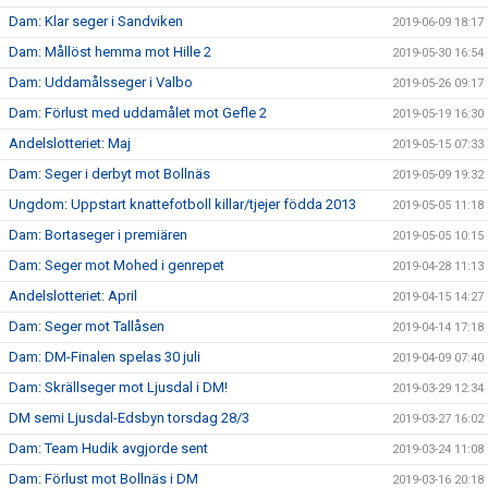
Dam: Klar seger i Sandviken
2019-06-09 18:17
Dam: Mållöst hemma mot Hille 2
2019-05-30 16:54
Dam: Uddamålsseger i Valbo
2019-05-26 09:17
Dam: Förlust med uddamålet mot Gefle 2
2019-05-19 16:30
Andelslotteriet: Maj
2019-05-15 07:33
Dam: Seger i derbyt mot Bollnäs
2019-05-09 19:32
Ungdom: Uppstart knattefotboll killar/tjejer födda 2013
2019-05-05 11:18
Dam: Bortaseger i premiären
2019-05-05 10:15
Dam: Seger mot Mohed i genrepet
2019-04-28 11:13
Andelslotteriet: April
2019-04-15 14:27
Dam: Seger mot Tallåsen
2019-04-14 17:18
Dam: DM-Finalen spelas 30 juli
2019-04-09 07:40
Dam: Skrällseger mot Ljusdal i DM!
2019-03-29 12:34
DM semi Ljusdal-Edsbyn torsdag 28/3
2019-03-27 16:02
Dam: Team Hudik avgjorde sent
2019-03-24 11:08
Dam: Förlust mot Bollnäs i DM
2019-03-16 20:18