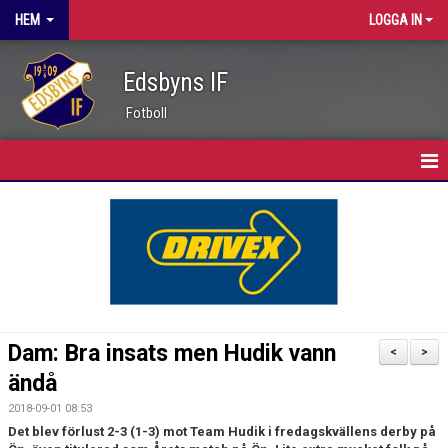
HEM
LOGGA IN
Edsbyns IF
Fotboll
HEM
FÖRENINGEN
NYHETER
KLUBBINFO
Dam: Bra insats men Hudik vann
<
>
STYRELSE
ändå
2018-09-01 08:53
KANSLI
Det blev förlust 2-3 (1-3) mot Team Hudik i fredagskvällens derby på