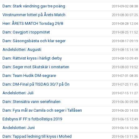
Dam: Stark vändning gav tre poäng
2019-09-02 08:38
Vinstnummer lotteri på Årets Match
2019-08-30 07:25
Herr: ÅRETS MATCH Torsdag 29/8
2019-08-28 12:04
Dam: Oavgjort i toppmötet
2019-08-25 11:52
Dam: Säsongsbästa och klar seger
2019-08-17 09:19
Andelslotteri: Augusti
2019-08-15 14:18
Dam: Rättvist kryss i härligt derby
2019-08-10 09:49
Dam: Seger mot Skutskär i omstarten
2019-08-03 19:52
Dam: Team Hudik DM-segrare
2019-07-31 08:35
Dam: DM-Final på TISDAG 30/7 på Ön
2019-07-25 11:45
Andelslotteri: Juli
2019-07-15 11:27
Dam: Stensätra vann seriefinalen
2019-06-30 09:08
Dam: Fyra mål av Camila och seger i Tallåsen
2019-06-20 14:03
Edsbyns IF FF:s fotbollstips 2019
2019-06-15 12:49
Andelslotteri: Juni
2019-06-14 10:36
Dam: Tappad ledning till kryss i Mohed
2019-06-13 11:36