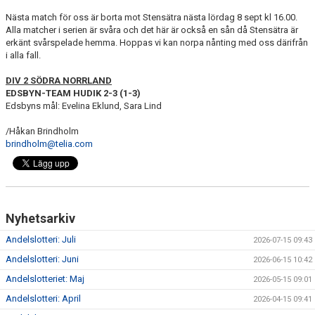
Nästa match för oss är borta mot Stensätra nästa lördag 8 sept kl 16.00.
Alla matcher i serien är svåra och det här är också en sån då Stensätra är
erkänt svårspelade hemma. Hoppas vi kan norpa nånting med oss därifrån
i alla fall.
DIV 2 SÖDRA NORRLAND
EDSBYN-TEAM HUDIK 2-3 (1-3)
Edsbyns mål: Evelina Eklund, Sara Lind
/Håkan Brindholm
brindholm@telia.com
Nyhetsarkiv
Andelslotteri: Juli
2026-07-15 09:43
Andelslotteri: Juni
2026-06-15 10:42
Andelslotteriet: Maj
2026-05-15 09:01
Andelslotteri: April
2026-04-15 09:41