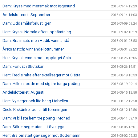
Dam: Kryss med mersmak mot Iggesund
2018-09-14 12:29
Andelslotteriet: September
2018-09-14 11:03
Dam: Uddamålsförlust igen
2018-09-09 09:24
Herr: Kryss i Norrala efter upphämtning
2018-09-02 10:19
Dam: Bra insats men Hudik vann ändå
2018-09-01 08:53
Årets Match: Vinnande lottnummer
2018-08-31 22:22
Herr: Kryss hemma mot topplaget Sala
2018-08-26 15:05
Dam: Förlust i Skutskär
2018-08-26 14:51
Herr: Tredje raka efter skrällseger mot Slätta
2018-08-19 10:33
Dam: Hille snodde med sig tre tunga poäng
2018-08-19 09:14
Andelslotteriet: Augusti
2018-08-15 12:58
Herr: Ny seger och lite häng i tabellen
2018-08-12 12:58
Circle K skänker bollar till föreningen
2018-08-12 12:56
Dam: Vi blåste hem tre poäng i Mohed
2018-08-11 09:19
Dam: Säker seger utan att övertyga
2018-08-05 13:01
Herr: Bra omstart gav seger mot Söderhamn
2018-08-02 09:33