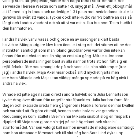
vanligt stark targetspelare, vände bort några röda i straffområdet och
serverade Therese Westin som satte 1-3, snyggt mål. Även ett jobbigt mål
att få med sig in i paus och underläge 1-3 i paus mot serieledarna skulle ju
givetvis bli svårt att vända. Tycker dock inte Hudik var 1-3 bättre än oss så
långt och i andra visade vi också att vi var minst lika bra som Team Hudik i
den här matchen.
I andra halvlek var vi vassa och gjorde en av säsongens klart bästa
halvlekar. Många krigare klev fram ännu ett steg och det värmer att se den
instinkten samtidigt som man ibland grubblar över varför den inte kan
finnas från matchstart mer än någon enstaka gång. Mikaela Jonsson
personifierade inställningen bäst av alla när hon trots att hon fått sig en
rejäl lårkaka före paus manglade på och vann alla sina närkamper (tror
jag) i andra halvlek. Maja Axell visar också alltid mycket hjärta men
inte bara Mikaela och Maja utan väldigt många spelade på en hög nivå i
andra halvlek.
Vi hade ett jätteläge nästan direkt i andra halvlek som Julia Lennartsson
tyvärr drog över ribban från ungefär straffpunkten. Julia har bra form för
dagen och skapade oreda flera gånger om i Hudiks försvar den här kvällen
och var värd att få göra ett mål, hennes andra halvlek var grandios.
Reduceringen kom istället i 58e min när Mikaela snabbt slog en frispark i
djupled till Maja som gjorde sin tjej på sin högerkant och skar in i
straffområdet. Var sen väldigt kall när hon inväntade medspelare samtidigt
som hon utmanade försvaret och till slut såg hon Sara Lind dyka upp