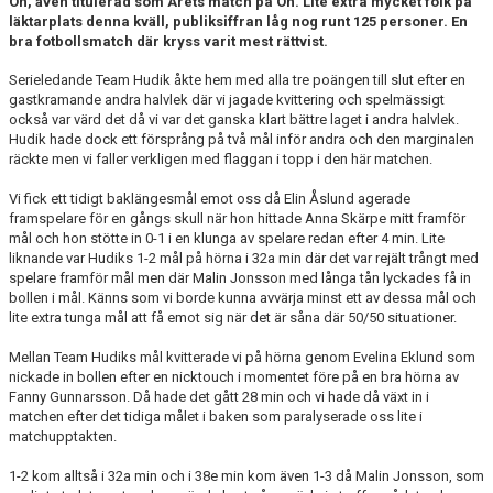
Ön, även titulerad som Årets match på Ön. Lite extra mycket folk på
TRÄNINGSKALENDER
läktarplats denna kväll, publiksiffran låg nog runt 125 personer. En
bra fotbollsmatch där kryss varit mest rättvist.
MATCHER
Serieledande Team Hudik åkte hem med alla tre poängen till slut efter en
gastkramande andra halvlek där vi jagade kvittering och spelmässigt
VÅRA LAG/KONTAKT
också var värd det då vi var det ganska klart bättre laget i andra halvlek.
Hudik hade dock ett försprång på två mål inför andra och den marginalen
FÖRENINGSKLÄDER
räckte men vi faller verkligen med flaggan i topp i den här matchen.
Vi fick ett tidigt baklängesmål emot oss då Elin Åslund agerade
BLI MEDLEM OCH STÖD EDSBYNS IF FOTBOLL
framspelare för en gångs skull när hon hittade Anna Skärpe mitt framför
mål och hon stötte in 0-1 i en klunga av spelare redan efter 4 min. Lite
liknande var Hudiks 1-2 mål på hörna i 32a min där det var rejält trångt med
spelare framför mål men där Malin Jonsson med långa tån lyckades få in
bollen i mål. Känns som vi borde kunna avvärja minst ett av dessa mål och
lite extra tunga mål att få emot sig när det är såna där 50/50 situationer.
Mellan Team Hudiks mål kvitterade vi på hörna genom Evelina Eklund som
nickade in bollen efter en nicktouch i momentet före på en bra hörna av
Fanny Gunnarsson. Då hade det gått 28 min och vi hade då växt in i
matchen efter det tidiga målet i baken som paralyserade oss lite i
matchupptakten.
1-2 kom alltså i 32a min och i 38e min kom även 1-3 då Malin Jonsson, som