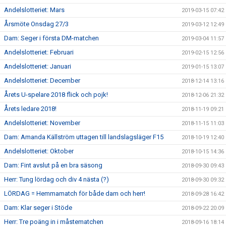
Andelslotteriet: Mars
2019-03-15 07:42
Årsmöte Onsdag 27/3
2019-03-12 12:49
Dam: Seger i första DM-matchen
2019-03-04 11:57
Andelslotteriet: Februari
2019-02-15 12:56
Andelslotteriet: Januari
2019-01-15 13:07
Andelslotteriet: December
2018-12-14 13:16
Årets U-spelare 2018 flick och pojk!
2018-12-06 21:32
Årets ledare 2018!
2018-11-19 09:21
Andelslotteriet: November
2018-11-15 11:03
Dam: Amanda Källström uttagen till landslagsläger F15
2018-10-19 12:40
Andelslotteriet: Oktober
2018-10-15 14:36
Dam: Fint avslut på en bra säsong
2018-09-30 09:43
Herr: Tung lördag och div 4 nästa (?)
2018-09-30 09:32
LÖRDAG = Hemmamatch för både dam och herr!
2018-09-28 16:42
Dam: Klar seger i Stöde
2018-09-22 20:09
Herr: Tre poäng in i måstematchen
2018-09-16 18:14