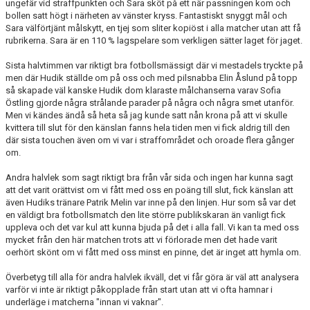
ungefär vid straffpunkten och Sara sköt på ett när passningen kom och
bollen satt högt i närheten av vänster kryss. Fantastiskt snyggt mål och
Sara välförtjänt målskytt, en tjej som sliter kopiöst i alla matcher utan att få
rubrikerna. Sara är en 110 % lagspelare som verkligen sätter laget för jaget.
Sista halvtimmen var riktigt bra fotbollsmässigt där vi mestadels tryckte på
men där Hudik ställde om på oss och med pilsnabba Elin Åslund på topp
så skapade väl kanske Hudik dom klaraste målchanserna varav Sofia
Östling gjorde några strålande parader på några och några smet utanför.
Men vi kändes ändå så heta så jag kunde satt nån krona på att vi skulle
kvittera till slut för den känslan fanns hela tiden men vi fick aldrig till den
där sista touchen även om vi var i straffområdet och oroade flera gånger
om.
Andra halvlek som sagt riktigt bra från vår sida och ingen har kunna sagt
att det varit orättvist om vi fått med oss en poäng till slut, fick känslan att
även Hudiks tränare Patrik Melin var inne på den linjen. Hur som så var det
en väldigt bra fotbollsmatch den lite större publikskaran än vanligt fick
uppleva och det var kul att kunna bjuda på det i alla fall. Vi kan ta med oss
mycket från den här matchen trots att vi förlorade men det hade varit
oerhört skönt om vi fått med oss minst en pinne, det är inget att hymla om.
Överbetyg till alla för andra halvlek ikväll, det vi får göra är väl att analysera
varför vi inte är riktigt påkopplade från start utan att vi ofta hamnar i
underläge i matcherna "innan vi vaknar".