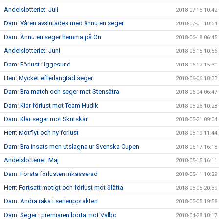
Andelslotteriet: Juli
2018-07-15 10:42
Dam: Våren avslutades med ännu en seger
2018-07-01 10:54
Dam: Ännu en seger hemma på Ön
2018-06-18 06:45
Andelslotteriet: Juni
2018-06-15 10:56
Dam: Förlust i Iggesund
2018-06-12 15:30
Herr: Mycket efterlängtad seger
2018-06-06 18:33
Dam: Bra match och seger mot Stensätra
2018-06-04 06:47
Dam: Klar förlust mot Team Hudik
2018-05-26 10:28
Dam: Klar seger mot Skutskär
2018-05-21 09:04
Herr: Motflyt och ny förlust
2018-05-19 11:44
Dam: Bra insats men utslagna ur Svenska Cupen
2018-05-17 16:18
Andelslotteriet: Maj
2018-05-15 16:11
Dam: Första förlusten inkasserad
2018-05-11 10:29
Herr: Fortsatt motigt och förlust mot Slätta
2018-05-05 20:39
Dam: Andra raka i serieupptakten
2018-05-05 19:58
Dam: Seger i premiären borta mot Valbo
2018-04-28 10:17