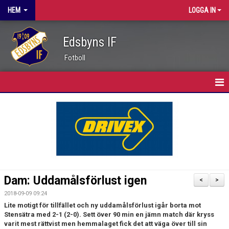
HEM
LOGGA IN
Edsbyns IF
Fotboll
HEM
FÖRENINGEN
NYHETER
KLUBBINFO
Dam: Uddamålsförlust igen
<
>
STYRELSE
2018-09-09 09:24
Lite motigt för tillfället och ny uddamålsförlust igår borta mot
KANSLI
Stensätra med 2-1 (2-0). Sett över 90 min en jämn match där kryss
varit mest rättvist men hemmalaget fick det att väga över till sin