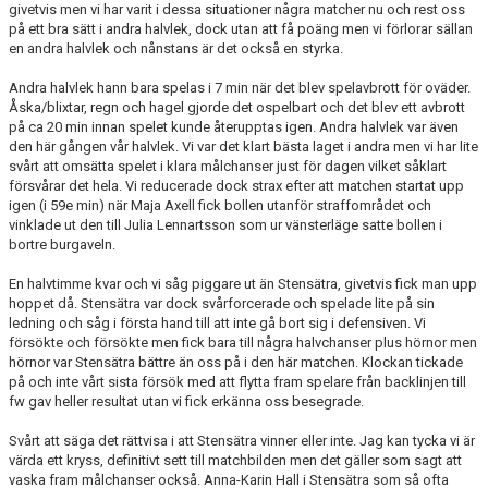
givetvis men vi har varit i dessa situationer några matcher nu och rest oss
på ett bra sätt i andra halvlek, dock utan att få poäng men vi förlorar sällan
en andra halvlek och nånstans är det också en styrka.
Andra halvlek hann bara spelas i 7 min när det blev spelavbrott för oväder.
Åska/blixtar, regn och hagel gjorde det ospelbart och det blev ett avbrott
på ca 20 min innan spelet kunde återupptas igen. Andra halvlek var även
den här gången vår halvlek. Vi var det klart bästa laget i andra men vi har lite
svårt att omsätta spelet i klara målchanser just för dagen vilket såklart
försvårar det hela. Vi reducerade dock strax efter att matchen startat upp
igen (i 59e min) när Maja Axell fick bollen utanför straffområdet och
vinklade ut den till Julia Lennartsson som ur vänsterläge satte bollen i
bortre burgaveln.
En halvtimme kvar och vi såg piggare ut än Stensätra, givetvis fick man upp
hoppet då. Stensätra var dock svårforcerade och spelade lite på sin
ledning och såg i första hand till att inte gå bort sig i defensiven. Vi
försökte och försökte men fick bara till några halvchanser plus hörnor men
hörnor var Stensätra bättre än oss på i den här matchen. Klockan tickade
på och inte vårt sista försök med att flytta fram spelare från backlinjen till
fw gav heller resultat utan vi fick erkänna oss besegrade.
Svårt att säga det rättvisa i att Stensätra vinner eller inte. Jag kan tycka vi är
värda ett kryss, definitivt sett till matchbilden men det gäller som sagt att
vaska fram målchanser också. Anna-Karin Hall i Stensätra som så ofta