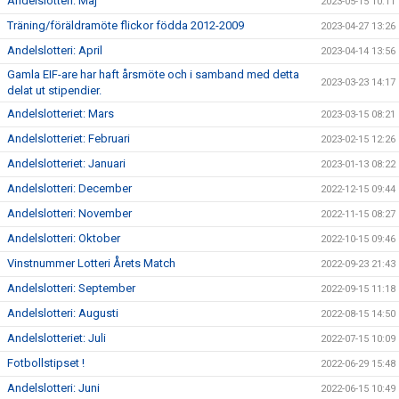
Andelslotteri: Maj
2023-05-15 10:11
Träning/föräldramöte flickor födda 2012-2009
2023-04-27 13:26
Andelslotteri: April
2023-04-14 13:56
Gamla EIF-are har haft årsmöte och i samband med detta
2023-03-23 14:17
delat ut stipendier.
Andelslotteriet: Mars
2023-03-15 08:21
Andelslotteriet: Februari
2023-02-15 12:26
Andelslotteriet: Januari
2023-01-13 08:22
Andelslotteri: December
2022-12-15 09:44
Andelslotteri: November
2022-11-15 08:27
Andelslotteri: Oktober
2022-10-15 09:46
Vinstnummer Lotteri Årets Match
2022-09-23 21:43
Andelslotteri: September
2022-09-15 11:18
Andelslotteri: Augusti
2022-08-15 14:50
Andelslotteriet: Juli
2022-07-15 10:09
Fotbollstipset !
2022-06-29 15:48
Andelslotteri: Juni
2022-06-15 10:49