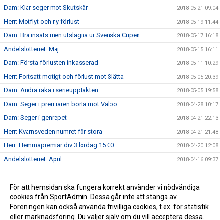
Dam: Klar seger mot Skutskär
2018-05-21 09:04
Herr: Motflyt och ny förlust
2018-05-19 11:44
Dam: Bra insats men utslagna ur Svenska Cupen
2018-05-17 16:18
Andelslotteriet: Maj
2018-05-15 16:11
Dam: Första förlusten inkasserad
2018-05-11 10:29
Herr: Fortsatt motigt och förlust mot Slätta
2018-05-05 20:39
Dam: Andra raka i serieupptakten
2018-05-05 19:58
Dam: Seger i premiären borta mot Valbo
2018-04-28 10:17
Dam: Seger i genrepet
2018-04-21 22:13
Herr: Kvarnsveden numret för stora
2018-04-21 21:48
Herr: Hemmapremiär div 3 lördag 15.00
2018-04-20 12:08
Andelslotteriet: April
2018-04-16 09:37
Dam: Seger i DM-finalen
2018-04-12 11:00
Utmärkelser
För att hemsidan ska fungera korrekt använder vi nödvändiga
2017-11-24 15:06
cookies från SportAdmin. Dessa går inte att stänga av.
Andelslotteri: November
2017-11-24 15:04
Föreningen kan också använda frivilliga cookies, t.ex. för statistik
eller marknadsföring. Du väljer själv om du vill acceptera dessa.