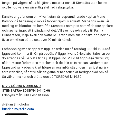
tungan på vågen i såna här jämna matcher och ett Stensätra utan henne
skulle nog vara en väsentlig skillnad i slagstyrka.
Kanske ungefär som om vi varit utan vår superrutinerade kapten Marie
Karsbo, då hade nog vi också tappat rejält i slagkraft. Marie fick även i år
med sig en blombukett hem från Stensätra som pris som vår bäste spelare
och jag har inget att invända mot det. Vill även ge extra plus till Fanny
Gunnarsson, Maja Axell och Nathalie Karsbo men alla gör sitt jobb helt ok
även om vi kan bättre sett över 90 min är känslan.
Förhoppningsvis snäppar vi upp lite redan nu på torsdag 13/9 kl 19.30 då
Iggesund kommer till Ön på besök. Vi ligger kvar på 4e plats i tabellen och
3p efter oss på 5e plats finns just Iggesund. Vill vi bli topp-4 (å det vill vi!)
så bör vi inte förlora den matchen och det blir en intressant värdemätare.
Iggesund rankades ju klart högre än oss inför säsongen men just nu är vi
före i tabellen, något vi såklart gärna är när serien är färdigspelad också.
Så välkomna ner och stötta oss på TORSDAG kl 19.30.
DIV 2 SÖDRA NORRLAND
STENSÄTRA-EDSBYN 2-1 (2-0)
Edsbyns mål: Julia Lennartsson
/Håkan Brindholm
brindholm@telia.com