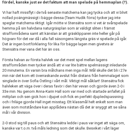
fördel, kanske just av det faktum att man spelade på hemmaplan (?).
TRÄNINGSKALENDER
Vi har haft missflyt i de två senaste matcherna kan jag tycka och att vi blivit
MATCHER
nollad poängmässigt i bägge dessa (Team Hudik förra) tycker jag inte
speglar matcherna riktigt. Igår mötte vi Stensätra som vi vet är svårspelade
hemma på sin halvdana naturgräsplan som är väldigt sliten i främst
VÅRA LAG/KONTAKT
straffområdena samt att känslan är att gräsklipparen inte heller går på
högvarv för det var då i alla fall säsongens längsta gräs vi spelade på igår.
FÖRENINGSKLÄDER
Det är ingen bortförklaring för lika för bägge lagen men givetvis är
Stensätra mer vana det här än oss.
BLI MEDLEM OCH STÖD EDSBYNS IF FOTBOLL
Första halvan av första halvlek var det mest spel mellan lagens
straffområden men tycker ändå att vi var lite bättre spelmässigt inledande
20 minuterna. En varsin bra målchans men inga mål. Mål skulle det bli i 27e
min när det kom ett överraskande avslut från distans från hemmalaget som
singlade in över Sofia Östling i vårt mål. Viktigt mål såklart! Stensätra fick
halvleken att väga över i deras favör i den här vevan och gjorde även 2-0 i
33e min. Nu genom Anna-Karin Hall som var med och startade anfallet på
mittplan och sen gick hon i djupet och fick en perfekt djupledspassning
och i friläge gjorde Hall inget misstag. Ett klassmål helt enkelt som man
även som motståndare kan applådera nästan då det är snyggt att se såna
mål i vår division.
2-0 stod sig till paus och att Stensätra ledde i paus var inget att säga om,
kanske var t.o.m. två måls ledning som det skulle. Besviket i vårt läger