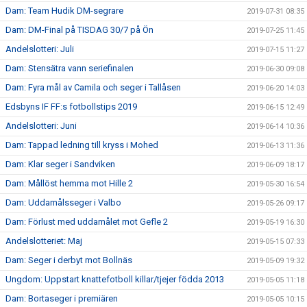
Dam: Team Hudik DM-segrare
2019-07-31 08:35
Dam: DM-Final på TISDAG 30/7 på Ön
2019-07-25 11:45
Andelslotteri: Juli
2019-07-15 11:27
Dam: Stensätra vann seriefinalen
2019-06-30 09:08
Dam: Fyra mål av Camila och seger i Tallåsen
2019-06-20 14:03
Edsbyns IF FF:s fotbollstips 2019
2019-06-15 12:49
Andelslotteri: Juni
2019-06-14 10:36
Dam: Tappad ledning till kryss i Mohed
2019-06-13 11:36
Dam: Klar seger i Sandviken
2019-06-09 18:17
Dam: Mållöst hemma mot Hille 2
2019-05-30 16:54
Dam: Uddamålsseger i Valbo
2019-05-26 09:17
Dam: Förlust med uddamålet mot Gefle 2
2019-05-19 16:30
Andelslotteriet: Maj
2019-05-15 07:33
Dam: Seger i derbyt mot Bollnäs
2019-05-09 19:32
Ungdom: Uppstart knattefotboll killar/tjejer födda 2013
2019-05-05 11:18
Dam: Bortaseger i premiären
2019-05-05 10:15