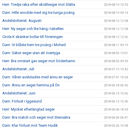
Herr: Tredje raka efter skrällseger mot Slätta
2018-08-19 10:33
Dam: Hille snodde med sig tre tunga poäng
2018-08-19 09:14
Andelslotteriet: Augusti
2018-08-15 12:58
Herr: Ny seger och lite häng i tabellen
2018-08-12 12:58
Circle K skänker bollar till föreningen
2018-08-12 12:56
Dam: Vi blåste hem tre poäng i Mohed
2018-08-11 09:19
Dam: Säker seger utan att övertyga
2018-08-05 13:01
Herr: Bra omstart gav seger mot Söderhamn
2018-08-02 09:33
Andelslotteriet: Juli
2018-07-15 10:42
Dam: Våren avslutades med ännu en seger
2018-07-01 10:54
Dam: Ännu en seger hemma på Ön
2018-06-18 06:45
Andelslotteriet: Juni
2018-06-15 10:56
Dam: Förlust i Iggesund
2018-06-12 15:30
Herr: Mycket efterlängtad seger
2018-06-06 18:33
Dam: Bra match och seger mot Stensätra
2018-06-04 06:47
Dam: Klar förlust mot Team Hudik
2018-05-26 10:28