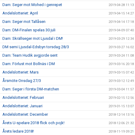
Dam: Seger mot Mohed i genrepet
2019-04-28 11:13
Andelslotteriet: April
2019-04-15 14:27
Dam: Seger mot Tallåsen
2019-04-14 17:18
Dam: DM-Finalen spelas 30 juli
2019-04-09 07:40
Dam: Skrällseger mot Ljusdal i DM!
2019-03-29 12:34
DM semi Ljusdal-Edsbyn torsdag 28/3
2019-03-27 16:02
Dam: Team Hudik avgjorde sent
2019-03-24 11:08
Dam: Förlust mot Bollnäs i DM
2019-03-16 20:18
Andelslotteriet: Mars
2019-03-15 07:42
Årsmöte Onsdag 27/3
2019-03-12 12:49
Dam: Seger i första DM-matchen
2019-03-04 11:57
Andelslotteriet: Februari
2019-02-15 12:56
Andelslotteriet: Januari
2019-01-15 13:07
Andelslotteriet: December
2018-12-14 13:16
Årets U-spelare 2018 flick och pojk!
2018-12-06 21:32
Årets ledare 2018!
2018-11-19 09:21