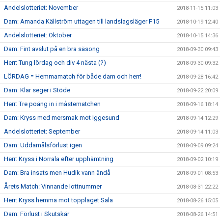
Andelslotteriet: November
2018-11-15 11:03
Dam: Amanda Källström uttagen till landslagsläger F15
2018-10-19 12:40
Andelslotteriet: Oktober
2018-10-15 14:36
Dam: Fint avslut på en bra säsong
2018-09-30 09:43
Herr: Tung lördag och div 4 nästa (?)
2018-09-30 09:32
LÖRDAG = Hemmamatch för både dam och herr!
2018-09-28 16:42
Dam: Klar seger i Stöde
2018-09-22 20:09
Herr: Tre poäng in i måstematchen
2018-09-16 18:14
Dam: Kryss med mersmak mot Iggesund
2018-09-14 12:29
Andelslotteriet: September
2018-09-14 11:03
Dam: Uddamålsförlust igen
2018-09-09 09:24
Herr: Kryss i Norrala efter upphämtning
2018-09-02 10:19
Dam: Bra insats men Hudik vann ändå
2018-09-01 08:53
Årets Match: Vinnande lottnummer
2018-08-31 22:22
Herr: Kryss hemma mot topplaget Sala
2018-08-26 15:05
Dam: Förlust i Skutskär
2018-08-26 14:51