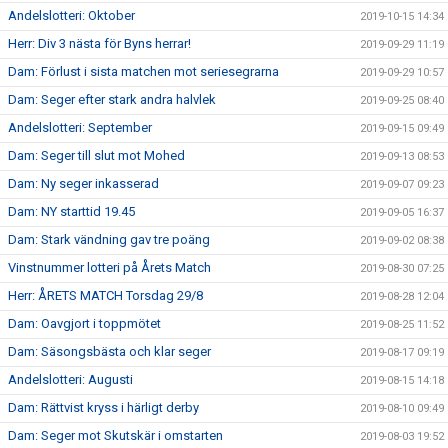
Andelslotteri: Oktober
2019-10-15 14:34
Herr: Div 3 nästa för Byns herrar!
2019-09-29 11:19
Dam: Förlust i sista matchen mot seriesegrarna
2019-09-29 10:57
Dam: Seger efter stark andra halvlek
2019-09-25 08:40
Andelslotteri: September
2019-09-15 09:49
Dam: Seger till slut mot Mohed
2019-09-13 08:53
Dam: Ny seger inkasserad
2019-09-07 09:23
Dam: NY starttid 19.45
2019-09-05 16:37
Dam: Stark vändning gav tre poäng
2019-09-02 08:38
Vinstnummer lotteri på Årets Match
2019-08-30 07:25
Herr: ÅRETS MATCH Torsdag 29/8
2019-08-28 12:04
Dam: Oavgjort i toppmötet
2019-08-25 11:52
Dam: Säsongsbästa och klar seger
2019-08-17 09:19
Andelslotteri: Augusti
2019-08-15 14:18
Dam: Rättvist kryss i härligt derby
2019-08-10 09:49
Dam: Seger mot Skutskär i omstarten
2019-08-03 19:52