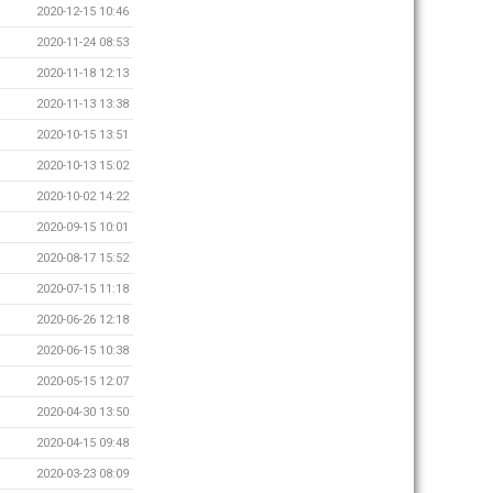
2020-12-15 10:46
2020-11-24 08:53
2020-11-18 12:13
2020-11-13 13:38
2020-10-15 13:51
2020-10-13 15:02
2020-10-02 14:22
2020-09-15 10:01
2020-08-17 15:52
2020-07-15 11:18
2020-06-26 12:18
2020-06-15 10:38
2020-05-15 12:07
2020-04-30 13:50
2020-04-15 09:48
2020-03-23 08:09