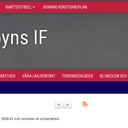
KNATTEFOTBOLL
BOKNING KONSTGRÄSPLAN
yns IF
MATCHER
VÅRA LAG/KONTAKT
FÖRENINGSKLÄDER
BLI MEDLEM OCH 
<
>
 5000 kr och vinnaren är underrättad.