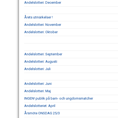
Andelslotteri: December
Årets utmärkelser !
Andelslotteri: November
Andelslotteri: Oktober
Andelslotteri: September
Andelslotteri: Augusti
Andelslotteri: Juli
Andelslotteri: Juni
Andelslotteri: Maj
INGEN! publik på barn- och ungdomsmatcher
Andelslotteriet: April
Årsmöte ONSDAG 25/3