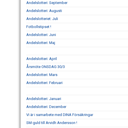
Andelslotteri: September
Andelslotteri: Augusti
Andelslotteriet: Juli
Fotbollstipset !
Andelslotteri: Juni
Andelslotteri: Maj
Andelslotteri: April
Årsmöte ONSDAG 30/3
Andelslotteri: Mars
Andelslotteri: Februari
Andelslotteri: Januari
Andelslotteri: December
Vi är i samarbete med DINA Försäkringar
SM-guld till Arvidh Andersson !