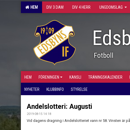
HEM
DIV 3 DAM
DIV 4 HERR
UNGDOMSLAG
Edsb
Fotboll
HEM
FÖRENINGEN
KANSLI
TRÄNINGSKALENDER
NYHETER
KLUBBINFO
STYRELSE
Andelslotteri: Augusti
2019-08-15 14:18
Vid dagens dragning i Andelslotteriet vann nr 58. Vinsten är på