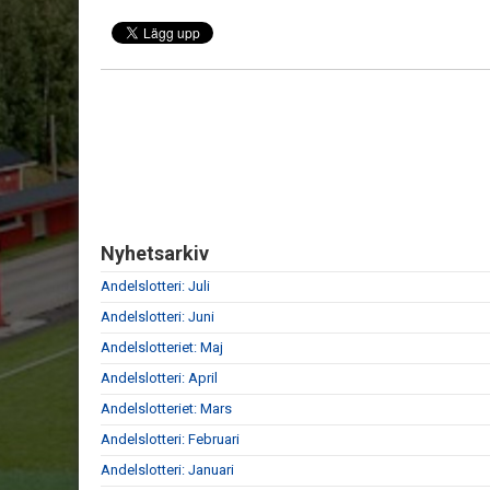
Nyhetsarkiv
Andelslotteri: Juli
Andelslotteri: Juni
Andelslotteriet: Maj
Andelslotteri: April
Andelslotteriet: Mars
Andelslotteri: Februari
Andelslotteri: Januari