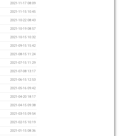
2021-11-17 08:09
2021-11-15 10:45
2021-10-22 08:43
2021-10-19 08:57
2021-10-15 10:32
2021-09-15 15:42
2021-08-15 11:24
2021-07-15 11:29
2021-07-08 13:17
2021-06-15 12:53
2021-05-16 09:42
2021-04-20 18:17
2021-04-15 09:38
2021-03-15 09:54
2021-02-15 10:19
2021-01-15 08:36