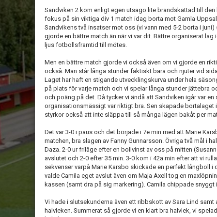
Sandviken 2 kom enligt egen utsago lite brandskattad till den h
fokus på sin viktiga div 1 match idag borta mot Gamla Uppsala
Sandvikens två insatser mot oss (vi vann med 5-2 borta i juni) 
gjorde en bättre match än när vi var dit. Bättre organiserat l
ljus fotbollsframtid till mötes.
Men en bättre match gjorde vi också även om vi gjorde en riktig
också. Man står långa stunder faktiskt bara och njuter vid sida
Laget har haft en stigande utvecklingskurva under hela säson
på plats för varje match och vi spelar långa stunder jättebra oc
och poäng på det. Då tycker vi ändå att Sandviken igår var e
organisationsmässigt var riktigt bra. Sen skapade bortalaget 
styrkor också att inte släppa till så många lägen bakåt per ma
Det var 3-0 i paus och det började i 7e min med att Marie Kar
matchen, bra slagen av Fanny Gunnarsson. Övriga två mål i hal
Daza. 2-0 ur friläge efter en bollvinst av oss på mitten (Susan
avslutet och 2-0 efter 35 min. 3-0 kom i 42a min efter att vi rul
sekvenser varpå Marie Karsbo skickade en perfekt långboll i d
valde Camila eget avslut även om Maja Axell tog en maxlöpning
kassen (samt dra på sig markering). Camila chippade snyggt in
Vi hade i slutsekunderna även ett ribbskott av Sara Lind samt at
halvleken. Summerat så gjorde vi en klart bra halvlek, vi spela