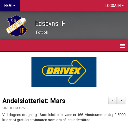
HEM
LOGGA IN
Edsbyns IF
Fotboll
HEM
FÖRENINGEN
NYHETER
KLUBBINFO
Andelslotteriet: Mars
<
>
STYRELSE
2020-03-13 12:56
Vid dagens dragning i Andelslotteriet vann nr 166. Vinstsumman är på 5000
KANSLI
kr och vi gratulerar vinnaren som också är underrättad.