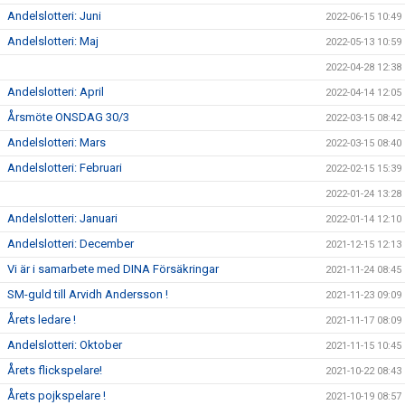
Andelslotteri: Juni
2022-06-15 10:49
Andelslotteri: Maj
2022-05-13 10:59
2022-04-28 12:38
Andelslotteri: April
2022-04-14 12:05
Årsmöte ONSDAG 30/3
2022-03-15 08:42
Andelslotteri: Mars
2022-03-15 08:40
Andelslotteri: Februari
2022-02-15 15:39
2022-01-24 13:28
Andelslotteri: Januari
2022-01-14 12:10
Andelslotteri: December
2021-12-15 12:13
Vi är i samarbete med DINA Försäkringar
2021-11-24 08:45
SM-guld till Arvidh Andersson !
2021-11-23 09:09
Årets ledare !
2021-11-17 08:09
Andelslotteri: Oktober
2021-11-15 10:45
Årets flickspelare!
2021-10-22 08:43
Årets pojkspelare !
2021-10-19 08:57