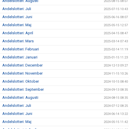
Andelslotteri: Augusti
2025-08-15 08:07
Andelslotteri: Juli
2025-07-15 10:43
Andelslotteri: Juni
2025-06-16 08:07
Andelslotteri: Maj
2025-05-15 12:57
Andelslotteri: April
2025-04-15 08:47
Andelslotteri: Mars
2025-03-14 07:43
Andelslotteri: Februari
2025-02-14 11:19
Andelslotteri: Januari
2025-01-15 11:23
Andelslotteri: December
2024-12-13 09:27
Andelslotteri: November
2024-11-15 10:26
Andelslotteri: Oktober
2024-10-15 08:40
Andelslotteri: September
2024-09-13 08:35
Andelslotteri: Augusti
2024-08-15 08:35
Andelslotteri: Juli
2024-07-12 08:25
Andelslotteri: Juni
2024-06-14 13:22
Andelslotteri: Maj
2024-05-15 11:42