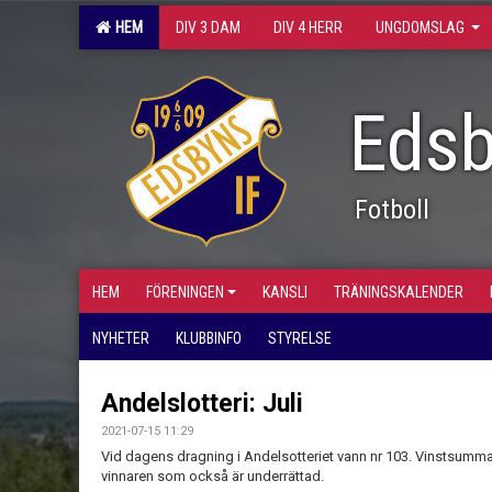
HEM
DIV 3 DAM
DIV 4 HERR
UNGDOMSLAG
Edsb
Fotboll
HEM
FÖRENINGEN
KANSLI
TRÄNINGSKALENDER
NYHETER
KLUBBINFO
STYRELSE
Andelslotteri: Juli
2021-07-15 11:29
Vid dagens dragning i Andelsotteriet vann nr 103. Vinstsumma
vinnaren som också är underrättad.