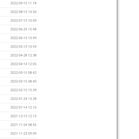
2022-09-15 11:18
2022-08-15 14:50
2022-07-15 10:09
2022-06-29 15:48
2022-06-15 10:49
2022-05-13 10:59
2022-04-28 12:38
2022-04-14 12:05
2022-03-15 08:42
2022-03-15 08:40
2022-02-15 15:39
2022-01-24 13:28
2022-01-14 12:10
2021-12-15 12:13
2021-11-24 08:45
2021-11-23 09:09