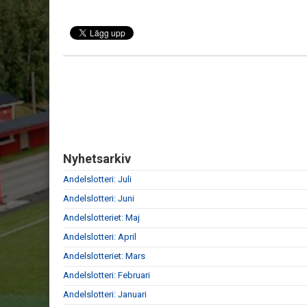
Nyhetsarkiv
Andelslotteri: Juli
Andelslotteri: Juni
Andelslotteriet: Maj
Andelslotteri: April
Andelslotteriet: Mars
Andelslotteri: Februari
Andelslotteri: Januari