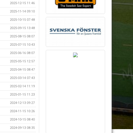
2025-12-15 11:46
2025-11-14 09:10
2025-10-15 07:48
2025-09-15 13:48
2025-08-15 08:07
2025-07-15 10:43
2025-06-16 08:07
2025-05-15 12:57
2025-04-15 08:47
2025-03-14 07:43
2025-02-14 11:19
2025-01-15 11:23
2024-12-13 09:27
2024-11-15 10:26
2024-10-15 08:40
2024-09-13 08:35