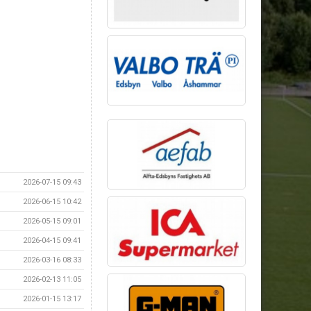
2026-07-15 09:43
2026-06-15 10:42
2026-05-15 09:01
2026-04-15 09:41
2026-03-16 08:33
2026-02-13 11:05
2026-01-15 13:17