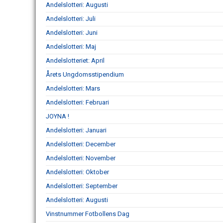
Andelslotteri: Augusti
Andelslotteri: Juli
Andelslotteri: Juni
Andelslotteri: Maj
Andelslotteriet: April
Årets Ungdomsstipendium
Andelslotteri: Mars
Andelslotteri: Februari
JOYNA !
Andelslotteri: Januari
Andelslotteri: December
Andelslotteri: November
Andelslotteri: Oktober
Andelslotteri: September
Andelslotteri: Augusti
Vinstnummer Fotbollens Dag