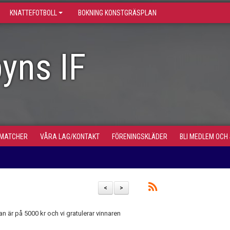
KNATTEFOTBOLL
BOKNING KONSTGRÄSPLAN
yns IF
MATCHER
VÅRA LAG/KONTAKT
FÖRENINGSKLÄDER
BLI MEDLEM OCH 
<
>
 är på 5000 kr och vi gratulerar vinnaren