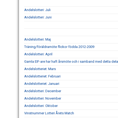
Andelslotteri: Juli
Andelslotteri: Juni
Andelslotteri: Maj
Träning/föräldramöte flickor födda 2012-2009
Andelslotteri: April
Gamla EIF-are har haft årsmöte och i samband med detta delat 
Andelslotteriet: Mars
Andelslotteriet: Februari
Andelslotteriet: Januari
Andelslotteri: December
Andelslotteri: November
Andelslotteri: Oktober
Vinstnummer Lotteri Årets Match