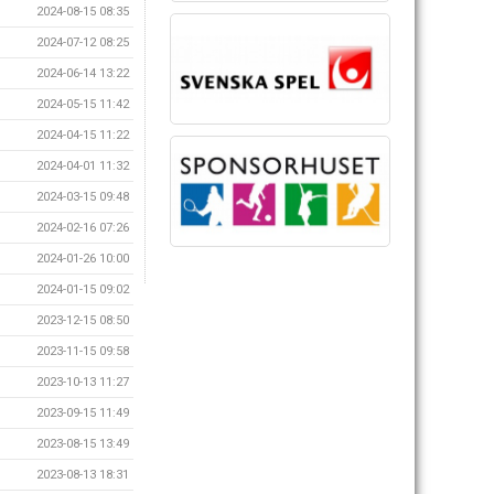
2024-08-15 08:35
2024-07-12 08:25
2024-06-14 13:22
2024-05-15 11:42
2024-04-15 11:22
2024-04-01 11:32
2024-03-15 09:48
2024-02-16 07:26
2024-01-26 10:00
2024-01-15 09:02
2023-12-15 08:50
2023-11-15 09:58
2023-10-13 11:27
2023-09-15 11:49
2023-08-15 13:49
2023-08-13 18:31