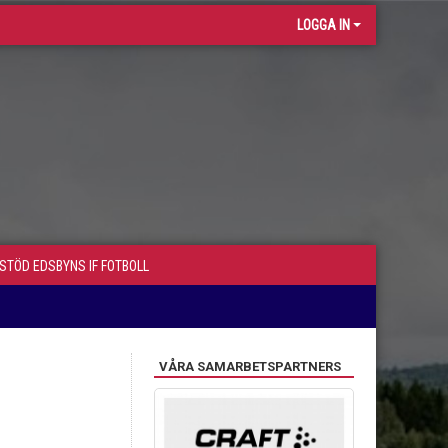
LOGGA IN
STÖD EDSBYNS IF FOTBOLL
VÅRA SAMARBETSPARTNERS