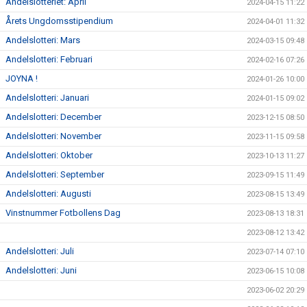
Andelslotteriet: April
2024-04-15 11:22
Årets Ungdomsstipendium
2024-04-01 11:32
Andelslotteri: Mars
2024-03-15 09:48
Andelslotteri: Februari
2024-02-16 07:26
JOYNA !
2024-01-26 10:00
Andelslotteri: Januari
2024-01-15 09:02
Andelslotteri: December
2023-12-15 08:50
Andelslotteri: November
2023-11-15 09:58
Andelslotteri: Oktober
2023-10-13 11:27
Andelslotteri: September
2023-09-15 11:49
Andelslotteri: Augusti
2023-08-15 13:49
Vinstnummer Fotbollens Dag
2023-08-13 18:31
2023-08-12 13:42
Andelslotteri: Juli
2023-07-14 07:10
Andelslotteri: Juni
2023-06-15 10:08
2023-06-02 20:29