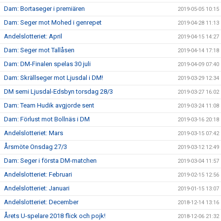
Dam: Bortaseger i premiären
2019-05-05 10:15
Dam: Seger mot Mohed i genrepet
2019-04-28 11:13
Andelslotteriet: April
2019-04-15 14:27
Dam: Seger mot Tallåsen
2019-04-14 17:18
Dam: DM-Finalen spelas 30 juli
2019-04-09 07:40
Dam: Skrällseger mot Ljusdal i DM!
2019-03-29 12:34
DM semi Ljusdal-Edsbyn torsdag 28/3
2019-03-27 16:02
Dam: Team Hudik avgjorde sent
2019-03-24 11:08
Dam: Förlust mot Bollnäs i DM
2019-03-16 20:18
Andelslotteriet: Mars
2019-03-15 07:42
Årsmöte Onsdag 27/3
2019-03-12 12:49
Dam: Seger i första DM-matchen
2019-03-04 11:57
Andelslotteriet: Februari
2019-02-15 12:56
Andelslotteriet: Januari
2019-01-15 13:07
Andelslotteriet: December
2018-12-14 13:16
Årets U-spelare 2018 flick och pojk!
2018-12-06 21:32