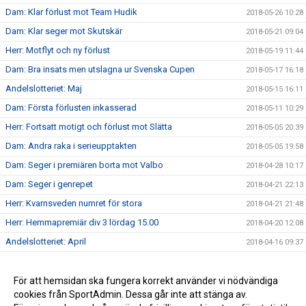
Dam: Klar förlust mot Team Hudik
2018-05-26 10:28
Dam: Klar seger mot Skutskär
2018-05-21 09:04
Herr: Motflyt och ny förlust
2018-05-19 11:44
Dam: Bra insats men utslagna ur Svenska Cupen
2018-05-17 16:18
Andelslotteriet: Maj
2018-05-15 16:11
Dam: Första förlusten inkasserad
2018-05-11 10:29
Herr: Fortsatt motigt och förlust mot Slätta
2018-05-05 20:39
Dam: Andra raka i serieupptakten
2018-05-05 19:58
Dam: Seger i premiären borta mot Valbo
2018-04-28 10:17
Dam: Seger i genrepet
2018-04-21 22:13
Herr: Kvarnsveden numret för stora
2018-04-21 21:48
Herr: Hemmapremiär div 3 lördag 15.00
2018-04-20 12:08
Andelslotteriet: April
2018-04-16 09:37
Dam: Seger i DM-finalen
2018-04-12 11:00
Utmärkelser
För att hemsidan ska fungera korrekt använder vi nödvändiga
2017-11-24 15:06
cookies från SportAdmin. Dessa går inte att stänga av.
Andelslotteri: November
2017-11-24 15:04