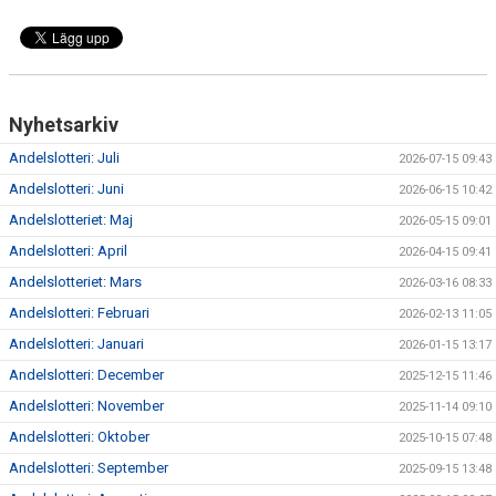
TRÄNINGSKALENDER
MATCHER
VÅRA LAG/KONTAKT
Nyhetsarkiv
FÖRENINGSKLÄDER
Andelslotteri: Juli
2026-07-15 09:43
Andelslotteri: Juni
2026-06-15 10:42
BLI MEDLEM OCH STÖD EDSBYNS IF FOTBOLL
Andelslotteriet: Maj
2026-05-15 09:01
Andelslotteri: April
2026-04-15 09:41
Andelslotteriet: Mars
2026-03-16 08:33
Andelslotteri: Februari
2026-02-13 11:05
Andelslotteri: Januari
2026-01-15 13:17
Andelslotteri: December
2025-12-15 11:46
Andelslotteri: November
2025-11-14 09:10
Andelslotteri: Oktober
2025-10-15 07:48
Andelslotteri: September
2025-09-15 13:48